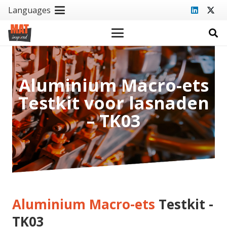
Languages
Aluminium Macro-ets
Testkit voor lasnaden
– TK03
Aluminium Macro-ets
Testkit -
TK03